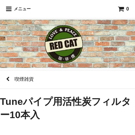
0
メニュー
喫煙雑貨
Tuneパイプ用活性炭フィルタ
ー10本入